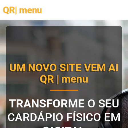
QR| menu
UM NOVO SITE VEM AI
QR | menu
TRANSFORME
O SEU
CARDÁPIO FÍSICO EM